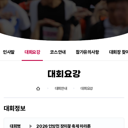
인사말
대회요강
코스안내
참가유의사항
대회장 찾
대회요강
대회안내
대회요강
대회정보
대회명
2026 안양천 장미꽃 축제 마라톤