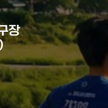
새구장
)