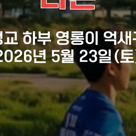
교 하부 영롱이 억
2026년 5월 23일(토