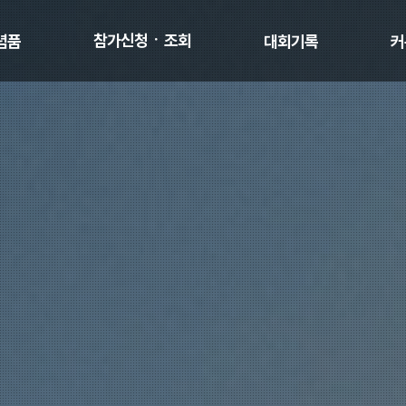
참가신청ㆍ조회
념품
대회기록
커