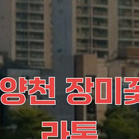
안양천 장미
라톤