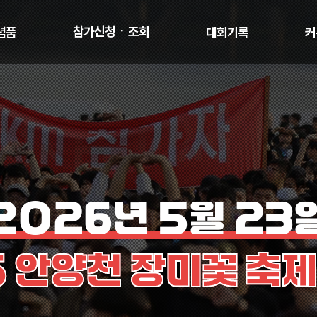
참가신청ㆍ조회
념품
대회기록
커
2026년 5월 23
 안양천 장미꽃 축